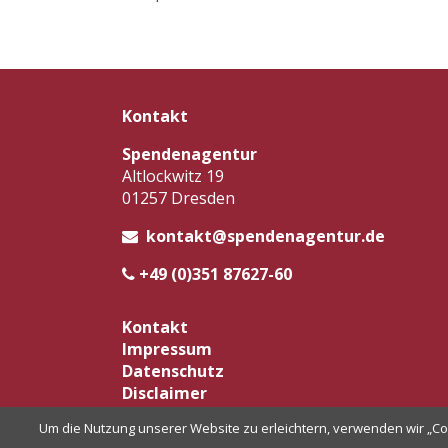
Kontakt
Spendenagentur
Altlockwitz 19
01257 Dresden
kontakt@spendenagentur.de
+49 (0)351 87627-60
Navigation
Kontakt
überspringen
Impressum
Datenschutz
Disclaimer
Um die Nutzung unserer Website zu erleichtern, verwenden wir „Co
Facebook
LinkedIn
Xing